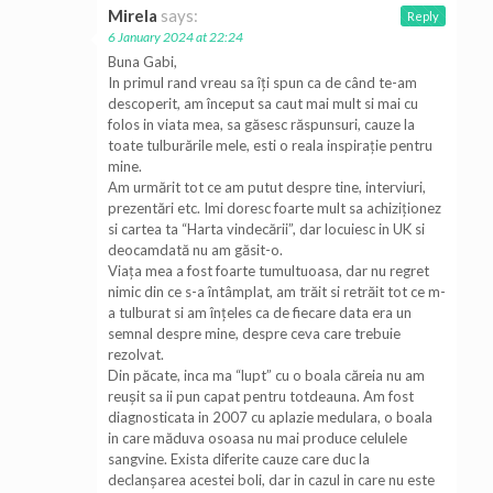
Mirela
says:
Reply
6 January 2024 at 22:24
Buna Gabi,
In primul rand vreau sa îți spun ca de când te-am
descoperit, am început sa caut mai mult si mai cu
folos in viata mea, sa găsesc răspunsuri, cauze la
toate tulburările mele, esti o reala inspirație pentru
mine.
Am urmărit tot ce am putut despre tine, interviuri,
prezentări etc. Imi doresc foarte mult sa achiziționez
si cartea ta “Harta vindecării”, dar locuiesc in UK si
deocamdată nu am găsit-o.
Viața mea a fost foarte tumultuoasa, dar nu regret
nimic din ce s-a întâmplat, am trăit si retrăit tot ce m-
a tulburat si am înțeles ca de fiecare data era un
semnal despre mine, despre ceva care trebuie
rezolvat.
Din păcate, inca ma “lupt” cu o boala căreia nu am
reușit sa ii pun capat pentru totdeauna. Am fost
diagnosticata in 2007 cu aplazie medulara, o boala
in care măduva osoasa nu mai produce celulele
sangvine. Exista diferite cauze care duc la
declanșarea acestei boli, dar in cazul in care nu este