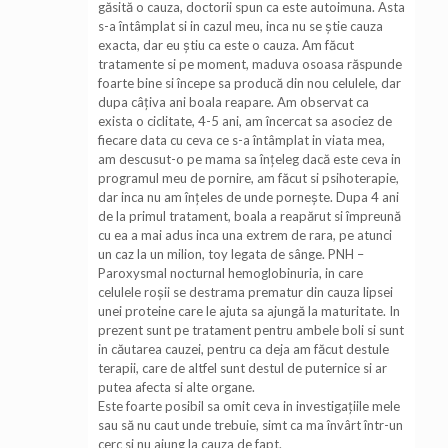
găsită o cauza, doctorii spun ca este autoimuna. Asta
s-a întâmplat si in cazul meu, inca nu se știe cauza
exacta, dar eu știu ca este o cauza. Am făcut
tratamente si pe moment, maduva osoasa răspunde
foarte bine si începe sa producă din nou celulele, dar
dupa câțiva ani boala reapare. Am observat ca
exista o ciclitate, 4-5 ani, am încercat sa asociez de
fiecare data cu ceva ce s-a întâmplat in viata mea,
am descusut-o pe mama sa înțeleg dacă este ceva in
programul meu de pornire, am făcut si psihoterapie,
dar inca nu am înțeles de unde pornește. Dupa 4 ani
de la primul tratament, boala a reapărut si împreună
cu ea a mai adus inca una extrem de rara, pe atunci
un caz la un milion, toy legata de sânge. PNH –
Paroxysmal nocturnal hemoglobinuria, in care
celulele roșii se destrama prematur din cauza lipsei
unei proteine care le ajuta sa ajungă la maturitate. In
prezent sunt pe tratament pentru ambele boli si sunt
in căutarea cauzei, pentru ca deja am făcut destule
terapii, care de altfel sunt destul de puternice si ar
putea afecta si alte organe.
Este foarte posibil sa omit ceva in investigațiile mele
sau să nu caut unde trebuie, simt ca ma învârt într-un
cerc si nu ajung la cauza de fapt.