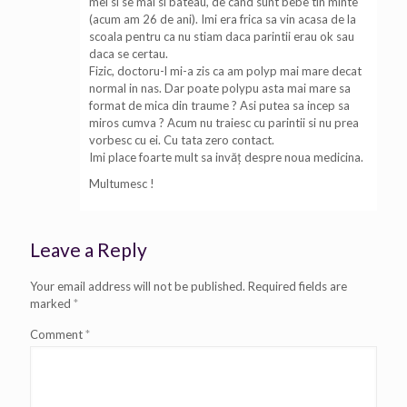
mei si se mai si bateau, de cand sunt bebe tin minte
(acum am 26 de ani). Imi era frica sa vin acasa de la
scoala pentru ca nu stiam daca parintii erau ok sau
daca se certau.
Fizic, doctoru-l mi-a zis ca am polyp mai mare decat
normal in nas. Dar poate polypu asta mai mare sa
format de mica din traume ? Asi putea sa incep sa
miros cumva ? Acum nu traiesc cu parintii si nu prea
vorbesc cu ei. Cu tata zero contact.
Imi place foarte mult sa invăț despre noua medicina.
Multumesc !
Leave a Reply
Your email address will not be published.
Required fields are
marked
*
Comment
*