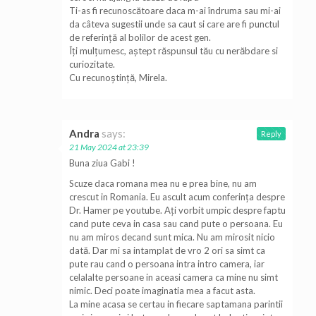
Ti-as fi recunoscătoare daca m-ai îndruma sau mi-ai
da câteva sugestii unde sa caut si care are fi punctul
de referință al bolilor de acest gen.
Îți mulțumesc, aștept răspunsul tău cu nerăbdare si
curiozitate.
Cu recunoștință, Mirela.
Andra
says:
Reply
21 May 2024 at 23:39
Buna ziua Gabi !
Scuze daca romana mea nu e prea bine, nu am
crescut in Romania. Eu ascult acum conferința despre
Dr. Hamer pe youtube. Ați vorbit umpic despre faptu
cand pute ceva in casa sau cand pute o persoana. Eu
nu am miros decand sunt mica. Nu am mirosit nicio
dată. Dar mi sa intamplat de vro 2 ori sa simt ca
pute rau cand o persoana intra intro camera, iar
celalalte persoane in aceasi camera ca mine nu simt
nimic. Deci poate imaginatia mea a facut asta.
La mine acasa se certau in fiecare saptamana parintii