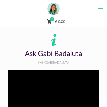
0
€ 0.00
Ask Gabi Badaluta
#ASKGABIBADALUTA