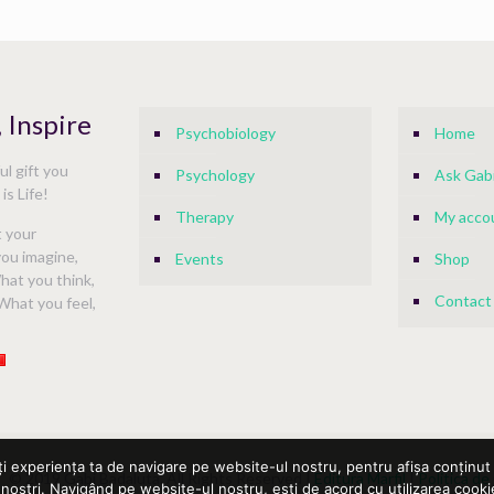
, Inspire
Psychobiology
Home
l gift you
Psychology
Ask Gabi
is Life!
Therapy
My acco
t your
ou imagine,
Events
Shop
What you think,
Contact
What you feel,
ți experiența ta de navigare pe website-ul nostru, pentru afișa conținut 
© 2019 Gabi Badaluta. All Rights Reserved |
Editura Marfil
|
Politica de
 noștri. Navigând pe website-ul nostru, ești de acord cu utilizarea cookie