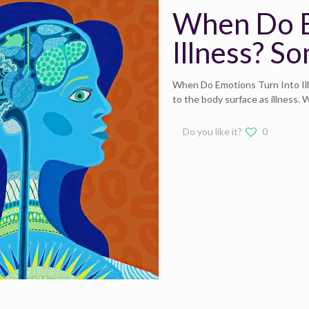
When Do E
Illness? S
When Do Emotions Turn Into Il
to the body surface as illness.
Do you like it?
0