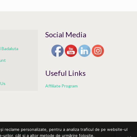
Social Media
 Badaluta
unt
Useful Links
 Us
Affiliate Program
și reclame personalizate, pentru a analiza traficul de pe website-ul
 Confidentialitate
| raised up by
esod.ro
-urilor, cât și a altor metode de urmărire folosite.