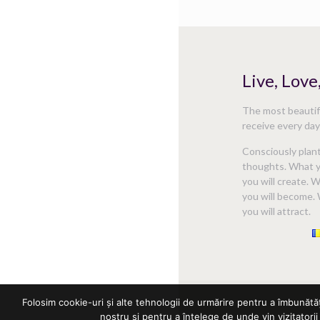
Live, Love
The most beautifu
receive every day 
Consciously plan
thoughts. What y
you will create. 
you will become. 
you will attract.
Folosim cookie-uri și alte tehnologii de urmărire pentru a îmbunătă
nostru și pentru a înțelege de unde vin vizitatorii